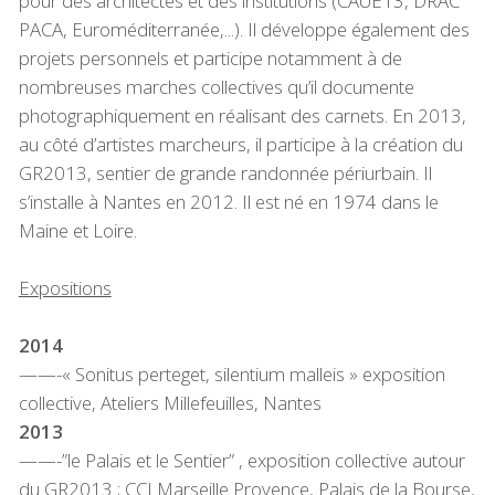
pour des architectes et des institutions (CAUE13,
DRAC
PACA
, Euroméditerranée,...). Il développe également des
projets personnels et participe notamment à de
nombreuses marches collectives qu’il documente
photographiquement en réalisant des carnets. En 2013,
au côté d’artistes marcheurs, il participe à la création du
GR2013
, sentier de grande randonnée périurbain. Il
s’installe à Nantes en 2012. Il est né en 1974 dans le
Maine et Loire.
Expositions
2014
——-« Sonitus perteget, silentium malleis » exposition
collective, Ateliers Millefeuilles, Nantes
2013
——-”le Palais et le Sentier” , exposition collective autour
du
GR2013
; CCI Marseille Provence, Palais de la Bourse,